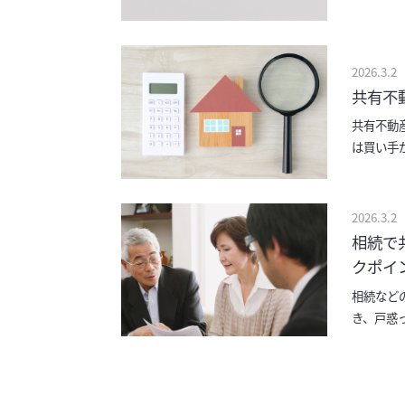
なく、将
2026.3.2
共有不
共有不動
は買い手
ので、基
2026.3.2
相続で
クポイ
相続など
き、戸惑
い方に向