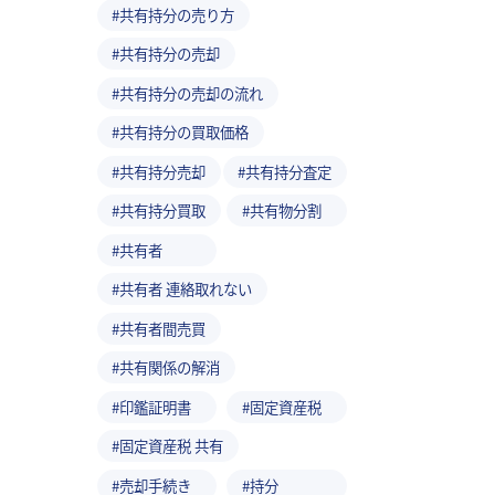
共有持分の売り方
共有持分の売却
共有持分の売却の流れ
共有持分の買取価格
共有持分売却
共有持分査定
共有持分買取
共有物分割
共有者
共有者 連絡取れない
共有者間売買
共有関係の解消
印鑑証明書
固定資産税
固定資産税 共有
売却手続き
持分