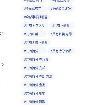
不動産査定
不動産買取DX
全部事項証明書
共有トラブル
共有不動産
分
共有名義
共有名義 売却
い
共有名義不動産
共有持分
共有持分 価格
共有持分 売れる
ェッ
共有持分 売却
共有持分 売却 方法
れな
共有持分 査定
共有持分 相場
共有持分 買取