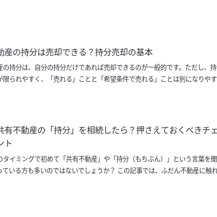
来の「負の遺産」になりかねないリスク…
動産の持分は売却できる？持分売却の基本
産の持分は、自分の持分だけであれば売却できるのが一般的です。ただし、持
が限られやすく、「売れる」ことと「希望条件で売れる」ことは別になりやす
本ルールと確認ポイントを押さえて…
共有不動産の「持分」を相続したら？押さえておくべきチ
ント
のタイミングで初めて「共有不動産」や「持分（もちぶん）」という言葉を聞
っている方も多いのではないでしょうか？ この記事では、ふだん不動産に触
けて、共有不動産の持分の意味や「…