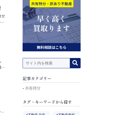
理
ませ
件が
。
進め
記事カテゴリー
共有持分
タグ・キーワードから探す
けで
不動産 共有
不動産売却