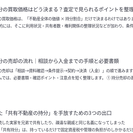
分の買取価格はどう決まる？査定で見られるポイントを整
の買取価格は、「不動産全体の価値 × 持分割合」だけで決まるわけではあり
般的には、そこに利用状況・共有者数・権利関係の整理状況などが加わり、条
ます。 まずは「何が価格に…
分の売却の流れ｜相談から入金までの手順と必要書類
の売却は「相談→資料確認→条件提示→契約→決済（入金）」の順で進みます
ムでは、必要書類・確認ポイント・注意点を短く整理します。 ① 持分売却の
の売却は、一般的に「相談 …
た「共有不動産の持分」を手放すための3つの出口
続した実家を兄弟で共有したり、疎遠な親戚と同じ名義になってしまった
 「共有持分」は、持っているだけで固定資産税や管理の負担がのしかかるだ