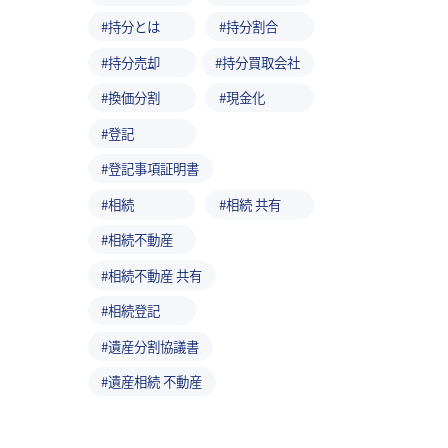
持分とは
持分割合
持分売却
持分買取会社
換価分割
現金化
登記
登記事項証明書
相続
相続 共有
相続不動産
相続不動産 共有
相続登記
遺産分割協議書
遺産相続 不動産