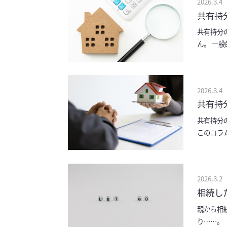
2026.3.4
共有持
共有持分
ん。 一
調整され
2026.3.4
共有持
共有持分
このコラ
方 持分
2026.3.2
相続し
親から相
り……。